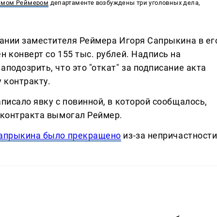
димом Реймером
департаменте возбуждены три уголовных дела,
жании заместителя Реймера Игоря Сапрыкина в ег
н конверт со 155 тыс. рублей. Надпись на
подозрить, что это "откат" за подписание акта
 контракту.
аписало явку с повинной, в которой сообщалось,
и контракта вымогал Реймер.
Сапрыкина было прекращено
из-за непричастност