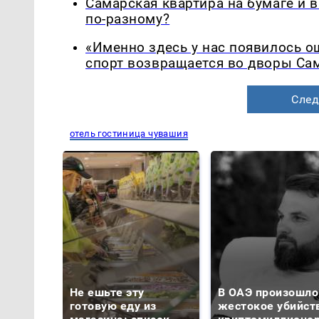
Самарская квартира на бумаге и 
по-разному?
«Именно здесь у нас появилось 
спорт возвращается во дворы Са
След
отель гостиница чувашия
Не ешьте эту
В ОАЭ произошло
готовую еду из
жестокое убийст