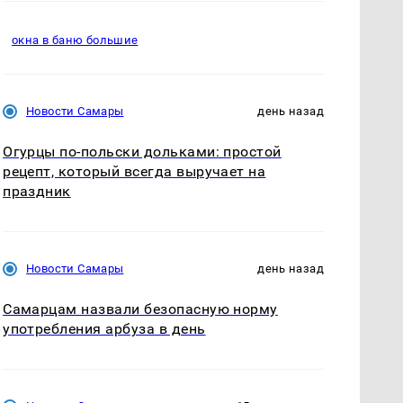
окна в баню большие
Новости Самары
день назад
Огурцы по‑польски дольками: простой
рецепт, который всегда выручает на
праздник
Новости Самары
день назад
Самарцам назвали безопасную норму
употребления арбуза в день