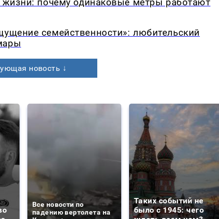
в жизни: почему одинаковые метры работают
ощущение семейственности»: любительский
мары
ующая новость ↓
Таких событий не
Все новости по
во
было с 1945: чего
падению вертолета на