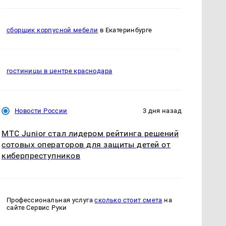
сборщик корпусной мебели
в Екатеринбурге
гостиницы в центре краснодара
Новости России
3 дня назад
МТС Junior стал лидером рейтинга решений
сотовых операторов для защиты детей от
киберпреступников
Профессиональная услуга
сколько стоит смета
на
сайте Сервис Руки