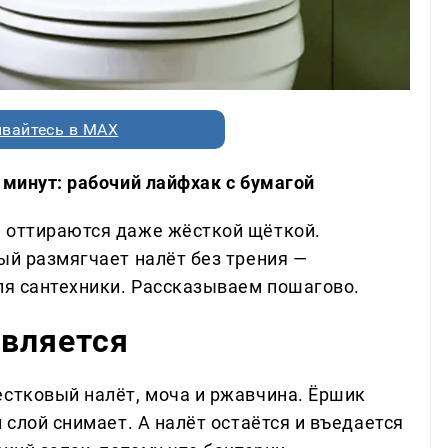
вайтесь в MAX
 минут: рабочий лайфхак с бумагой
е оттираются даже жёсткой щёткой.
ый размягчает налёт без трения —
ля сантехники. Рассказываем пошагово.
авляется
естковый налёт, моча и ржавчина. Ёршик
 слой снимает. А налёт остаётся и въедается