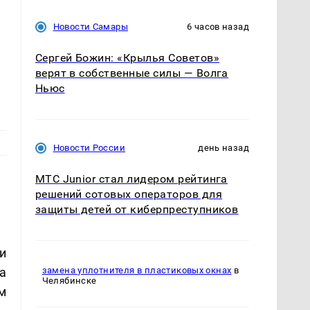
Новости Самары
6 часов назад
Сергей Божин: «Крылья Советов»
верят в собственные силы — Волга
Ньюс
Новости России
день назад
МТС Junior стал лидером рейтинга
решений сотовых операторов для
защиты детей от киберпреступников
и
а
замена уплотнителя в пластиковых окнах
в
Челябинске
м