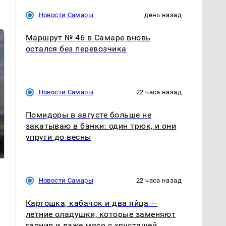
Новости Самары
день назад
Маршрут № 46 в Самаре вновь
остался без перевозчика
Новости Самары
22 часа назад
Помидоры в августе больше не
СМИ: В Химках на
закатываю в банки: один трюк, и они
полицейскую
В магазинах России
упруги до весны
машину напали и
ажиотаж из-за этого
подожгли.
продукта: что купить?
Новости Самары
22 часа назад
Картошка, кабачок и два яйца —
летние оладушки, которые заменяют
гарнир и даже мясо с хрустящей