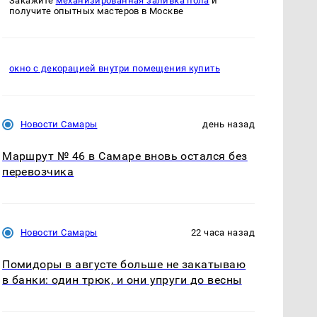
Закажите
механизированная заливка пола
и
получите опытных мастеров в Москве
окно с декорацией внутри помещения купить
Новости Самары
день назад
Маршрут № 46 в Самаре вновь остался без
перевозчика
Новости Самары
22 часа назад
Помидоры в августе больше не закатываю
в банки: один трюк, и они упруги до весны