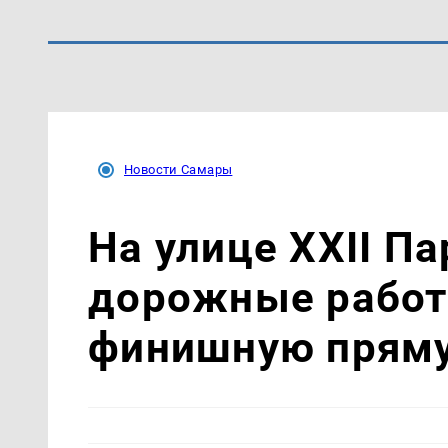
Новости Самары
На улице XXII П
дорожные работ
финишную прям