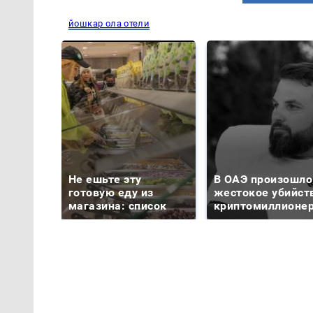
йошкар ола отели
Не ешьте эту
В ОАЭ произошло
готовую еду из
жестокое убийст
магазина: список
криптомиллионе