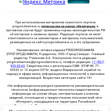
При использовании материалов новостного портала
progorodsamara.ru
гиперссылка на ресурс обязательна,
в
противном случае будут применены нормы законодательства РФ
об авторских и смежных правах. Редакция портала не несет
ответственности за комментарии и материалы пользователей,
размещенные на сайте progorodsamara.ru и его субдоменах.
Наименование: сетевое издание PROGORODSAMARA
(ПРОГОРОДСАМАРА) Учредитель: ООО «Город Самара». Главный
редактор: Романова А.А. Электронная почта редакции:
progorodsamara@progorodsamara.ru, телефон редакции:
+7 (987)
905-00-63
. Свидетельство о регистрации СМИ: ЭЛ № ФС 77 -
65325 от 12 апреля 2016г. выдано Федеральной службой по
надзору в сфере связи, информационных технологий и массовых
коммуникаций. Возрастная категория сайта 16+
«На информационном ресурсе применяются рекомендательные
технологии (информационные технологии предоставления
информации на основе сбора, систематизации и анализа
сведений, относящихся к предпочтениям пользователей сети
«Интернет», находящихся на территории Российской
Федерации)». Правила применения рекомендательных
технологий в виджетах рекламно-обменной сети
«СМИ2» (PDF)