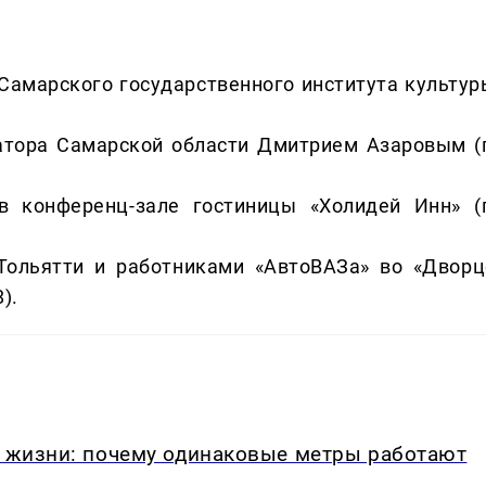
и Самарского государственного института культур
натора Самарской области Дмитрием Азаровым (г
в конференц-зале гостиницы «Холидей Инн» (г
 Тольятти и работниками «АвтоВАЗа» во «Дворц
).
в жизни: почему одинаковые метры работают