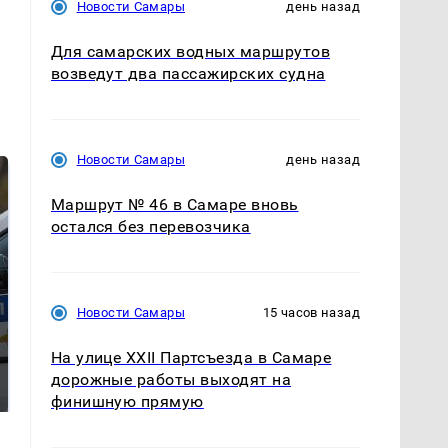
Новости Самары
день назад
Для самарских водных маршрутов
возведут два пассажирских судна
Новости Самары
день назад
Маршрут № 46 в Самаре вновь
остался без перевозчика
Новости Самары
15 часов назад
Где будет встреча
Такую зиму в России
На улице XXII Партсъезда в Самаре
президентов США и
никто не ждал: как
дорожные работы выходят на
России: Европа?
так?!
финишную прямую