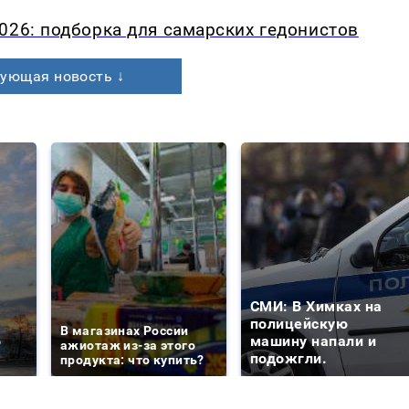
026: подборка для самарских гедонистов
ующая новость ↓
СМИ: В Химках на
е
полицейскую
В магазинах России
о
машину напали и
ажиотаж из-за этого
подожгли.
продукта: что купить?