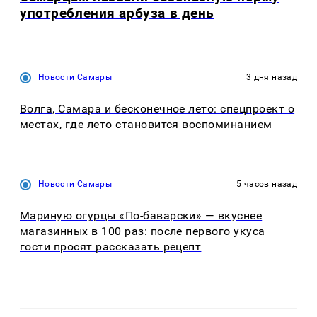
употребления арбуза в день
Новости Самары
3 дня назад
Волга, Самара и бесконечное лето: спецпроект о
местах, где лето становится воспоминанием
Новости Самары
5 часов назад
Мариную огурцы «По-баварски» — вкуснее
магазинных в 100 раз: после первого укуса
гости просят рассказать рецепт