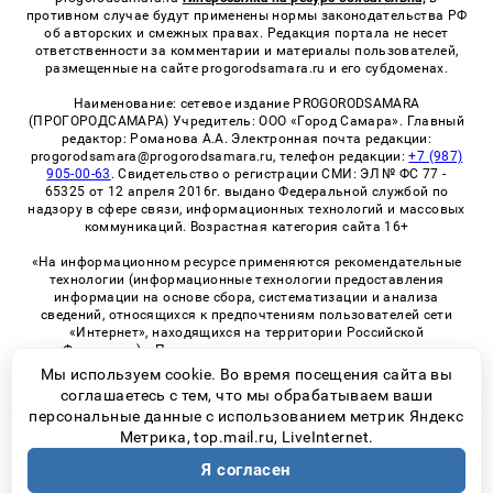
противном случае будут применены нормы законодательства РФ
об авторских и смежных правах. Редакция портала не несет
ответственности за комментарии и материалы пользователей,
размещенные на сайте progorodsamara.ru и его субдоменах.
Наименование: сетевое издание PROGORODSAMARA
(ПРОГОРОДСАМАРА) Учредитель: ООО «Город Самара». Главный
редактор: Романова А.А. Электронная почта редакции:
progorodsamara@progorodsamara.ru, телефон редакции:
+7 (987)
905-00-63
. Свидетельство о регистрации СМИ: ЭЛ № ФС 77 -
65325 от 12 апреля 2016г. выдано Федеральной службой по
надзору в сфере связи, информационных технологий и массовых
коммуникаций. Возрастная категория сайта 16+
«На информационном ресурсе применяются рекомендательные
технологии (информационные технологии предоставления
информации на основе сбора, систематизации и анализа
сведений, относящихся к предпочтениям пользователей сети
«Интернет», находящихся на территории Российской
Федерации)». Правила применения рекомендательных
технологий в виджетах рекламно-обменной сети
«СМИ2» (PDF)
Мы используем cookie. Во время посещения сайта вы
соглашаетесь с тем, что мы обрабатываем ваши
персональные данные с использованием метрик Яндекс
Метрика, top.mail.ru, LiveInternet.
© 2026 «ProGorodSamara» | Все права защищены
Я согласен
Возрастная категория сайта 16+