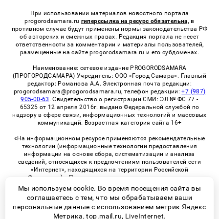
При использовании материалов новостного портала
progorodsamara.ru
гиперссылка на ресурс обязательна,
в
противном случае будут применены нормы законодательства РФ
об авторских и смежных правах. Редакция портала не несет
ответственности за комментарии и материалы пользователей,
размещенные на сайте progorodsamara.ru и его субдоменах.
Наименование: сетевое издание PROGORODSAMARA
(ПРОГОРОДСАМАРА) Учредитель: ООО «Город Самара». Главный
редактор: Романова А.А. Электронная почта редакции:
progorodsamara@progorodsamara.ru, телефон редакции:
+7 (987)
905-00-63
. Свидетельство о регистрации СМИ: ЭЛ № ФС 77 -
65325 от 12 апреля 2016г. выдано Федеральной службой по
надзору в сфере связи, информационных технологий и массовых
коммуникаций. Возрастная категория сайта 16+
«На информационном ресурсе применяются рекомендательные
технологии (информационные технологии предоставления
информации на основе сбора, систематизации и анализа
сведений, относящихся к предпочтениям пользователей сети
«Интернет», находящихся на территории Российской
Федерации)». Правила применения рекомендательных
технологий в виджетах рекламно-обменной сети
«СМИ2» (PDF)
Мы используем cookie. Во время посещения сайта вы
соглашаетесь с тем, что мы обрабатываем ваши
персональные данные с использованием метрик Яндекс
Метрика, top.mail.ru, LiveInternet.
© 2026 «ProGorodSamara» | Все права защищены