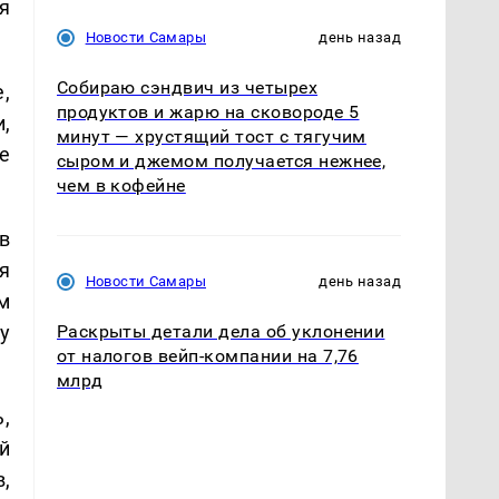
я
Новости Самары
день назад
Собираю сэндвич из четырех
,
продуктов и жарю на сковороде 5
,
минут — хрустящий тост с тягучим
е
сыром и джемом получается нежнее,
чем в кофейне
в
я
Новости Самары
день назад
м
у
Раскрыты детали дела об уклонении
от налогов вейп-компании на 7,76
млрд
,
й
,