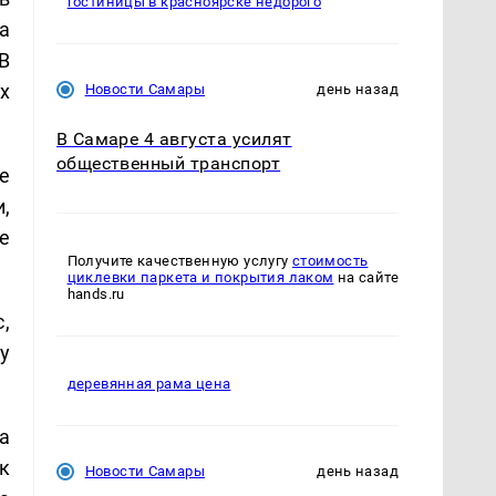
гостиницы в красноярске недорого
а
В
х
Новости Самары
день назад
В Самаре 4 августа усилят
общественный транспорт
е
,
е
Получите качественную услугу
стоимость
циклевки паркета и покрытия лаком
на сайте
hands.ru
с,
у
деревянная рама цена
а
к
Новости Самары
день назад