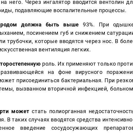
на него. Через ингалятор вводится вентолин дл
роиды, подавляющие воспалительные процессы.
ородом должна быть выше
93%. При одышке
ханием, посинением губ и снижением сатурации
и трубочки, которые вводятся через нос. В боле
скусственная вентиляция легких.
 второстепенную
роль. Их применяют только проти
 развивающейся на фоне вирусного поражени
 может присоединиться бактериальная. При резко
темы, вызванном вторичной инфекцией, больном
ерти может
стать полиорганная недостаточность
я. В таких случаях вводятся средства интенсивно
нное введение сосудосужающих препаратов