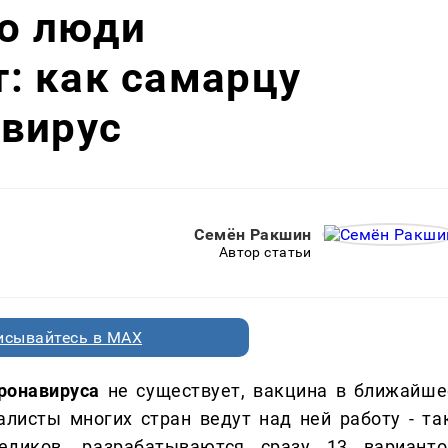
но люди
: как самарцу
авирус
Семён Ракшин
Автор статьи
исывайтесь в MAX
ронавируса
не существует, вакцина в ближайше
листы многих стран ведут над ней работу - так
едиков, разрабатываются сразу 13 варианто