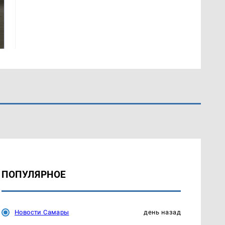
На Урале из казны
Как выглядит место
были украдены 18
крушение вертолета на
миллионов рублей
Кавказе: смотреть
ПОПУЛЯРНОЕ
Новости Самары
день назад