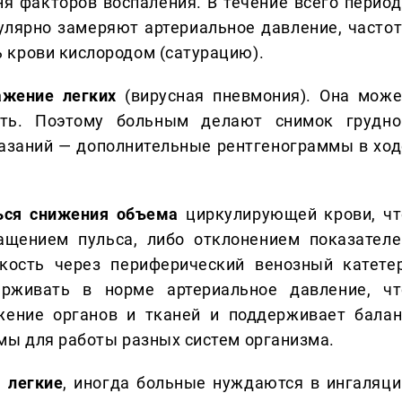
ня факторов воспаления. В течение всего период
улярно замеряют артериальное давление, частот
 крови кислородом (сатурацию).
ажение легких
(вирусная пневмония). Она може
сть. Поэтому больным делают снимок грудно
казаний — дополнительные рентгенограммы в ход
ься снижения объема
циркулирующей крови, чт
ащением пульса, либо отклонением показателе
кость через периферический венозный катетер
рживать в норме артериальное давление, чт
жение органов и тканей и поддерживает балан
мы для работы разных систем организма.
 легкие
, иногда больные нуждаются в ингаляци