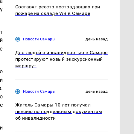
а
Составят реестр пострадавших при
у
пожаре на складе WB в Самаре
т
Новости Самары
день назад
й
е
Для людей с инвалидностью в Самаре
протестируют новый экскурсионный
маршрут
о
й
.
Новости Самары
день назад
о
с
Житель Самары 10 лет получал
пенсию по поддельным документам
об инвалидности
и