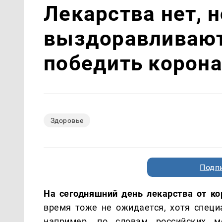
Лекарства нет, 
выздоравливают
победить корон
Здоровье
Подп
На сегодняшний день лекарства от ко
время тоже не ожидается, хотя специа
например, по словам российских м