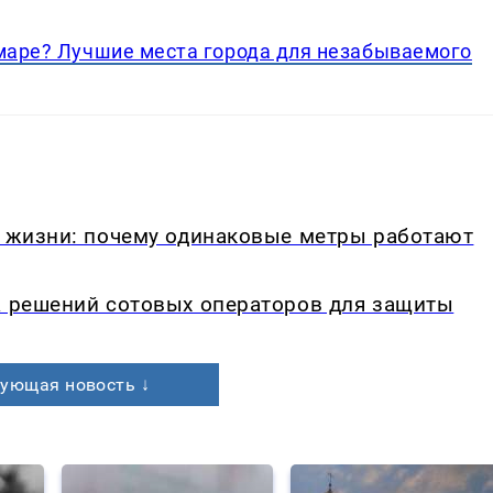
амаре? Лучшие места города для незабываемого
в жизни: почему одинаковые метры работают
а решений сотовых операторов для защиты
ующая новость ↓