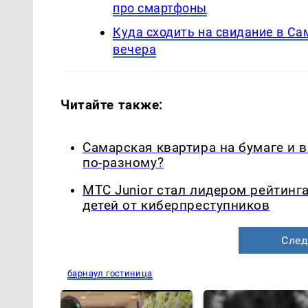
про смартфоны
Куда сходить на свидание в С
вечера
Читайте также:
Самарская квартира на бумаге и 
по-разному?
МТС Junior стал лидером рейтинг
детей от киберпреступников
След
барнаул гостиница