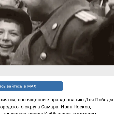
исывайтесь в MAX
приятия, посвященные празднованию Дня Победы
городского округа Самара, Иван Носков,
 киноархив города Куйбышева, в котором