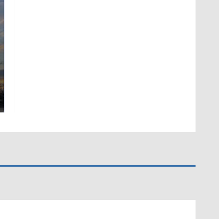
СМИ: В Химках на
полицейскую
В магазинах России
машину напали и
ажиотаж из-за этого
подожгли.
продукта: что купить?