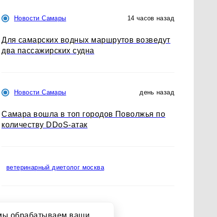
Новости Самары
14 часов назад
Для самарских водных маршрутов возведут
два пассажирских судна
Новости Самары
день назад
Самара вошла в топ городов Поволжья по
количеству DDoS-атак
ветеринарный диетолог москва
спа отель пушкин
о мы обрабатываем ваши