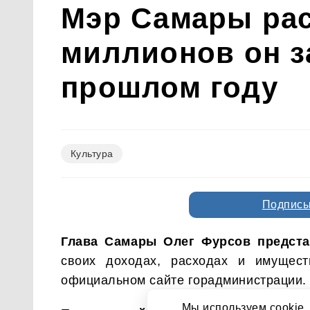
Мэр Самары расс
миллионов он за
прошлом году
Культура
Подписы
Глава Самары Олег Фурсов представил
доходах, расходах и имуществе за 20
сайте горадминистрации.
Мы используем cookie.