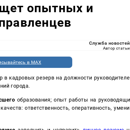
щет опытных и
управленцев
Служба новостей
Автор статьи
исывайтесь в MAX
 в кадровых резерв на должности руководителе
ний города.
ысшего
образования; опыт работы на руководящи
 качеств: ответственность, оперативность, умени
одимо
заполнить и направить
личное резюме
н