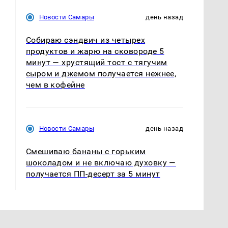
Новости Самары
день назад
Собираю сэндвич из четырех
продуктов и жарю на сковороде 5
минут — хрустящий тост с тягучим
сыром и джемом получается нежнее,
чем в кофейне
Новости Самары
день назад
Смешиваю бананы с горьким
шоколадом и не включаю духовку —
получается ПП-десерт за 5 минут