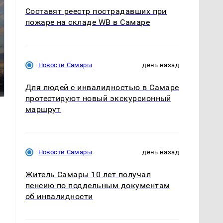
Составят реестр пострадавших при
пожаре на складе WB в Самаре
СМИ: В Химках на
Новости Самары
день назад
полицейскую
В магазинах России
машину напали и
ажиотаж из-за этого
подожгли.
Для людей с инвалидностью в Самаре
продукта: что купить?
протестируют новый экскурсионный
маршрут
Новости Самары
день назад
Житель Самары 10 лет получал
пенсию по поддельным документам
об инвалидности