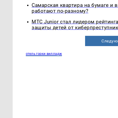
Самарская квартира на бумаге и 
работают по-разному?
МТС Junior стал лидером рейтинг
защиты детей от киберпреступни
Следую
отель горки вилладж