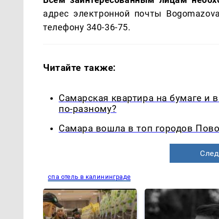
адрес электронной почты Bogomazov
телефону 340-36-75.
Читайте также:
Самарская квартира на бумаге и 
по-разному?
Самара вошла в топ городов Пово
След
спа отель в калининграде