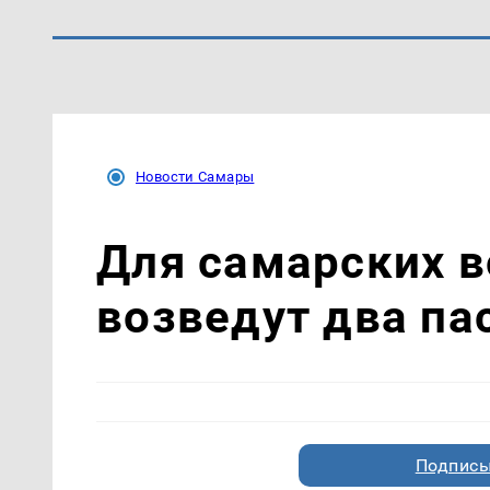
Новости Самары
Для самарских 
возведут два па
Подписы