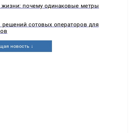
в жизни: почему одинаковые метры
а решений сотовых операторов для
ков
щая новость ↓