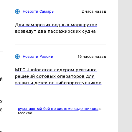
Новости Самары
2 часа назад
Для самарских водных маршрутов
возведут два пассажирских судна
Новости России
16 часов назад
МТС Junior стал лидером рейтинга
решений сотовых операторов для
й
защиты детей от киберпреступников
х
е
рукопашный бой по системе кадочникова
в
Москве
а