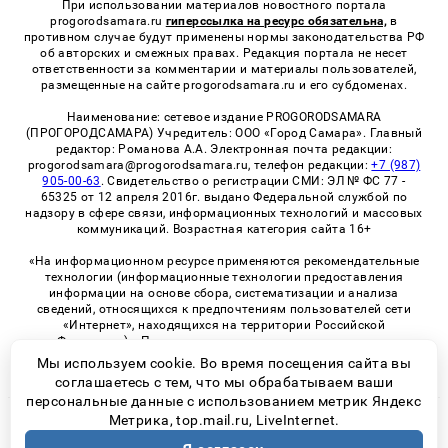
При использовании материалов новостного портала
progorodsamara.ru
гиперссылка на ресурс обязательна,
в
противном случае будут применены нормы законодательства РФ
об авторских и смежных правах. Редакция портала не несет
ответственности за комментарии и материалы пользователей,
размещенные на сайте progorodsamara.ru и его субдоменах.
Наименование: сетевое издание PROGORODSAMARA
(ПРОГОРОДСАМАРА) Учредитель: ООО «Город Самара». Главный
редактор: Романова А.А. Электронная почта редакции:
progorodsamara@progorodsamara.ru, телефон редакции:
+7 (987)
905-00-63
. Свидетельство о регистрации СМИ: ЭЛ № ФС 77 -
65325 от 12 апреля 2016г. выдано Федеральной службой по
надзору в сфере связи, информационных технологий и массовых
коммуникаций. Возрастная категория сайта 16+
«На информационном ресурсе применяются рекомендательные
технологии (информационные технологии предоставления
информации на основе сбора, систематизации и анализа
сведений, относящихся к предпочтениям пользователей сети
«Интернет», находящихся на территории Российской
Федерации)». Правила применения рекомендательных
технологий в виджетах рекламно-обменной сети
«СМИ2» (PDF)
Мы используем cookie. Во время посещения сайта вы
соглашаетесь с тем, что мы обрабатываем ваши
персональные данные с использованием метрик Яндекс
Метрика, top.mail.ru, LiveInternet.
© 2026 «ProGorodSamara» | Все права защищены