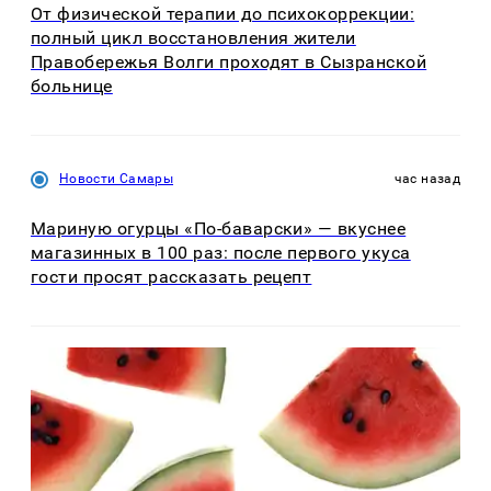
От физической терапии до психокоррекции:
полный цикл восстановления жители
Правобережья Волги проходят в Сызранской
больнице
Новости Самары
час назад
Мариную огурцы «По-баварски» — вкуснее
магазинных в 100 раз: после первого укуса
гости просят рассказать рецепт