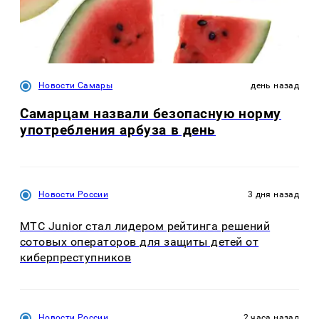
Новости Самары
день назад
Самарцам назвали безопасную норму
употребления арбуза в день
Новости России
3 дня назад
МТС Junior стал лидером рейтинга решений
сотовых операторов для защиты детей от
киберпреступников
Новости России
2 часа назад