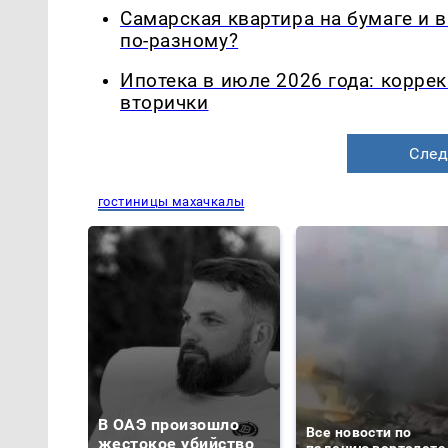
Самарская квартира на бумаге и 
по-разному?
Ипотека в июле 2026 года: корре
вторички
След
гостиницы махачкалы
В ОАЭ произошло
Все новости по
жестокое убийство