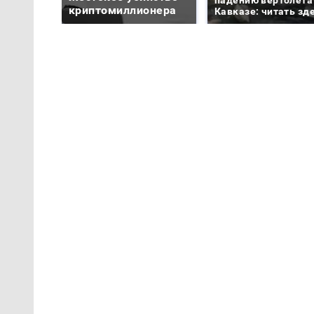
падению вертолета
криптомиллионера
Кавказе: читать зд