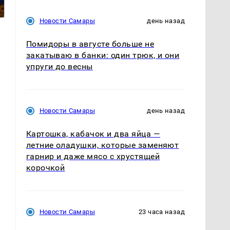
подожгли.
России: Европа?
Новости Самары
день назад
Помидоры в августе больше не
закатываю в банки: один трюк, и они
упруги до весны
Новости Самары
день назад
Картошка, кабачок и два яйца —
летние оладушки, которые заменяют
гарнир и даже мясо с хрустящей
корочкой
Новости Самары
23 часа назад