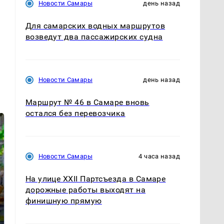
Новости Самары
день назад
Для самарских водных маршрутов
возведут два пассажирских судна
Новости Самары
день назад
Маршрут № 46 в Самаре вновь
остался без перевозчика
Новости Самары
4 часа назад
На улице XXII Партсъезда в Самаре
дорожные работы выходят на
финишную прямую
СМИ: В Химках на
полицейскую
Где будет встреча
машину напали и
президентов США и