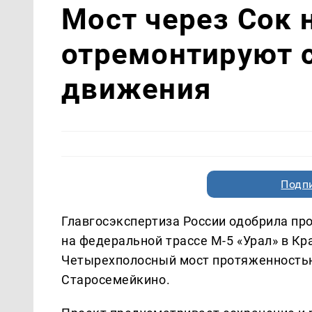
Мост через Сок 
отремонтируют 
движения
Подп
Главгосэкспертиза России одобрила пр
на федеральной трассе М-5 «Урал» в К
Четырехполосный мост протяженностью
Старосемейкино.