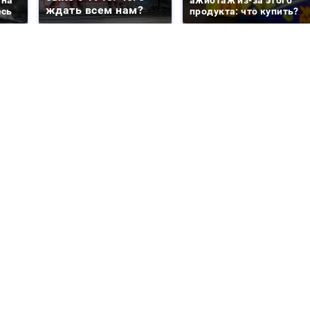
 на
ажиотаж из-за этого
ждать всем нам?
есь
продукта: что купить?