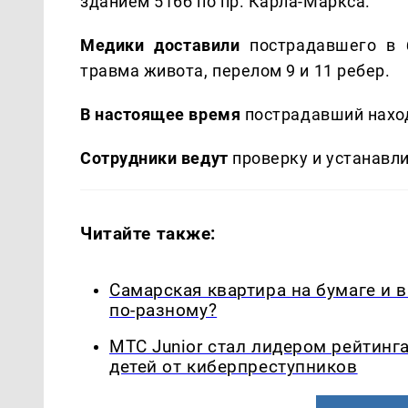
зданием 516б по пр. Карла-Маркса.
Медики доставили
пострадавшего в 
травма живота, перелом 9 и 11 ребер.
В настоящее время
пострадавший наход
Сотрудники ведут
проверку и устанавл
Читайте также:
Самарская квартира на бумаге и 
по-разному?
МТС Junior стал лидером рейтинг
детей от киберпреступников