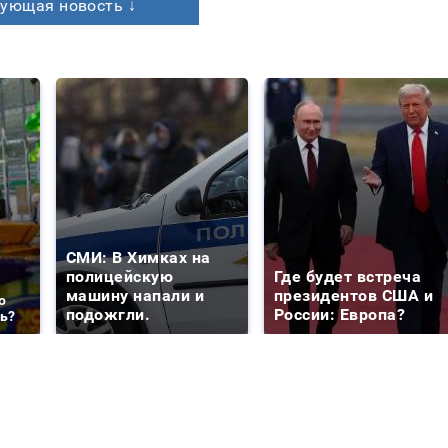
ующая новость ↓
СМИ: В Химках на
полицейскую
Где будет встреча
машину напали и
президентов США и
о
подожгли.
России: Европа?
ть?