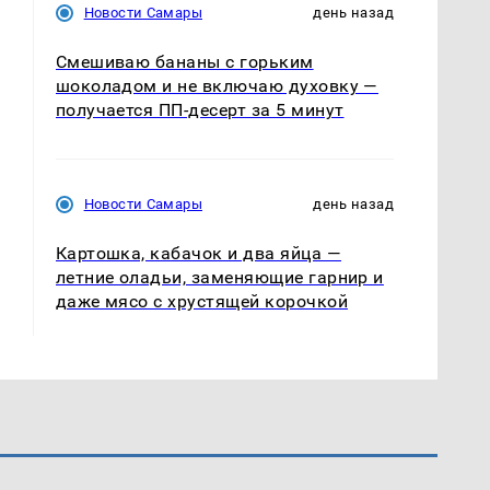
Новости Самары
день назад
Смешиваю бананы с горьким
шоколадом и не включаю духовку —
получается ПП-десерт за 5 минут
Новости Самары
день назад
Картошка, кабачок и два яйца —
летние оладьи, заменяющие гарнир и
даже мясо с хрустящей корочкой