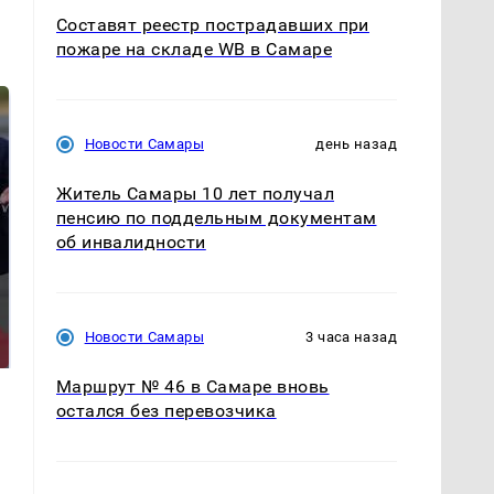
Составят реестр пострадавших при
пожаре на складе WB в Самаре
Новости Самары
день назад
Житель Самары 10 лет получал
пенсию по поддельным документам
об инвалидности
На Урале из казны
Такую зиму в России
были украдены 18
никто не ждал: как
Новости Самары
3 часа назад
миллионов рублей
так?!
Маршрут № 46 в Самаре вновь
остался без перевозчика