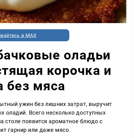
вайтесь в MAX
бачковые оладьи
устящая корочка и
 без мяса
сытный ужин без лишних затрат, выручит
х оладий. Всего несколько доступных
 на столе появится ароматное блюдо с
ит гарнир или даже мясо.