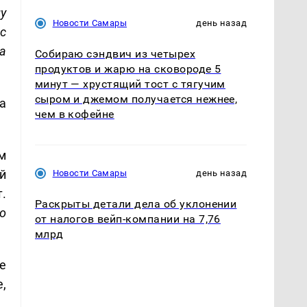
у
Новости Самары
день назад
с
а
Собираю сэндвич из четырех
продуктов и жарю на сковороде 5
минут — хрустящий тост с тягучим
сыром и джемом получается нежнее,
а
чем в кофейне
м
й
Новости Самары
день назад
.
Раскрыты детали дела об уклонении
о
от налогов вейп-компании на 7,76
млрд
е
,