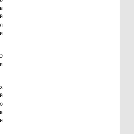
в
й
л
и
О
я
х
й
о
е
и