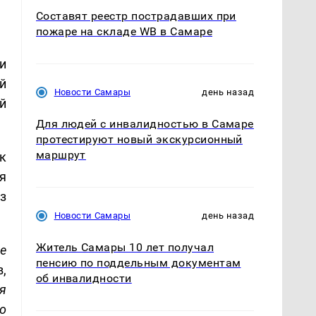
Составят реестр пострадавших при
пожаре на складе WB в Самаре
и
й
Новости Самары
день назад
й
Для людей с инвалидностью в Самаре
протестируют новый экскурсионный
маршрут
к
я
з
Новости Самары
день назад
Житель Самары 10 лет получал
е
пенсию по поддельным документам
,
об инвалидности
я
о