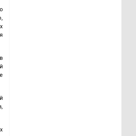
о
,
х
я
в
й
е
й
,
х