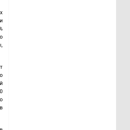
х
и
%
о
,
т
о
й
0
о
в
в