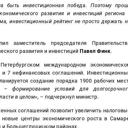
а быть инвестиционная победа. Поэтому п
рош
кономического развития и инвестиций региона 
ума
,
инвестиционный рейтинг не просто держать н
ил заместитель председателя Правительств
еского развития и инвестиций
Павел
Финк
.
Петербургском международном экономическо
 и 7 нефинансовых соглашений. Инвестиционны
ланируется создание порядка 1900 рабочих мест
–
формирование условий для долгосрочног
ласти
в
целом
»
, – подчеркнул министр.
ченных соглашений позволит увеличить налоговы
 новые центры экономического роста в Самаре
м и Большеглушицком районах.