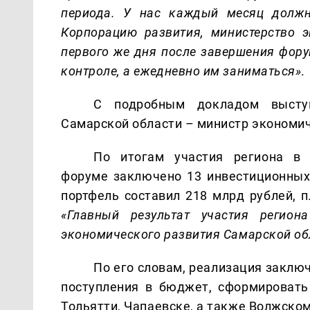
периода. У нас каждый месяц должн
К
орпорацию развития, министерство э
первого же дня после завершения фор
контроле, а ежедневно им заниматься
»
.
С подробным докладом выступ
Самарской области – министр экономич
По итогам участия региона в 
форуме заключено 13 инвестиционных
портфель составил 218 млрд рублей, п
«Г
лавный результат участия региона
экономического развития Самарской об
По его словам, реализация заклю
поступления в бюджет, сформировать
Тольятти, Чапаевске, а также Волжско