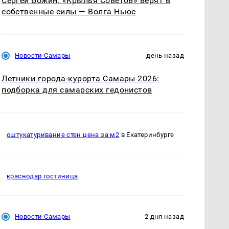
Сергей Божин: «Крылья Советов» верят в
собственные силы — Волга Ньюс
Новости Самары
день назад
Летники города-курорта Самары 2026:
подборка для самарских гедонистов
оштукатуривание стен цена за м2
в Екатеринбурге
краснодар гостиница
Новости Самары
2 дня назад