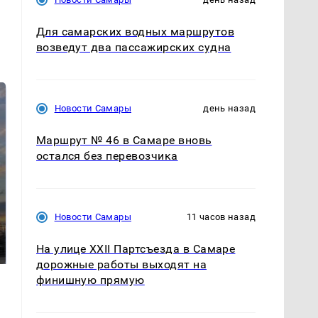
Для самарских водных маршрутов
возведут два пассажирских судна
Новости Самары
день назад
Маршрут № 46 в Самаре вновь
остался без перевозчика
СМИ: В Химках на
Новости Самары
11 часов назад
полицейскую
В магазинах России
машину напали и
ажиотаж из-за этого
На улице XXII Партсъезда в Самаре
подожгли.
продукта: что купить?
дорожные работы выходят на
финишную прямую