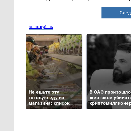
След
отель кубань
Не ешьте эту
В ОАЭ произошло
готовую еду из
жестокое убийст
магазина: список
криптомиллионе