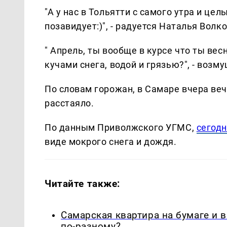
"А у нас в Тольятти с самого утра и це
позавидует:)", - радуется Наталья Волко
" Апрель, ты вообще в курсе что ты весн
кучами снега, водой и грязью?", - воз
По словам горожан, в Самаре вчера веч
расстаяло.
По данным Приволжского УГМС,
сегодн
виде мокрого снега и дождя.
Читайте также:
Самарская квартира на бумаге и 
по-разному?