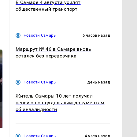
В Самаре 4 августа усилят
общественный транспорт
Новости Самары
6 часов назад
Маршрут № 46 в Самаре вновь
остался без перевозчика
Новости Самары
день назад
Житель Самары 10 лет получал
пенсию по поддельным документам
об инвалидности
Такую зиму в России
Как выглядит место
никто не ждал: как
крушение вертолета на
так?!
Кавказе: смотреть
Новости Самары
4 часа назад