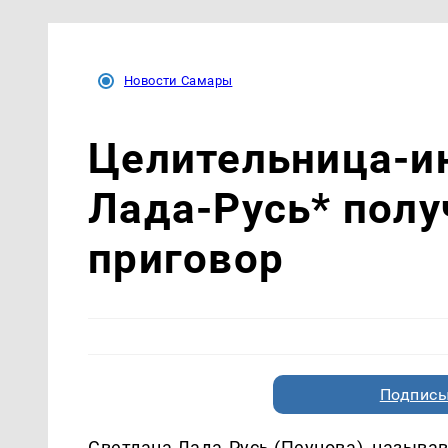
Новости Самары
Целительница-и
Лада-Русь* полу
приговор
Подписы
Светлана Лада-Русь (Пеунова), называ