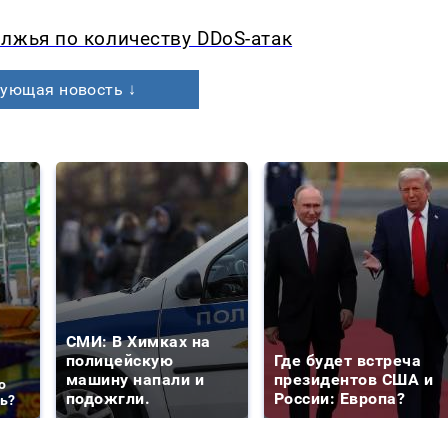
лжья по количеству DDoS-атак
ующая новость ↓
СМИ: В Химках на
полицейскую
Где будет встреча
машину напали и
президентов США и
о
подожгли.
России: Европа?
ть?