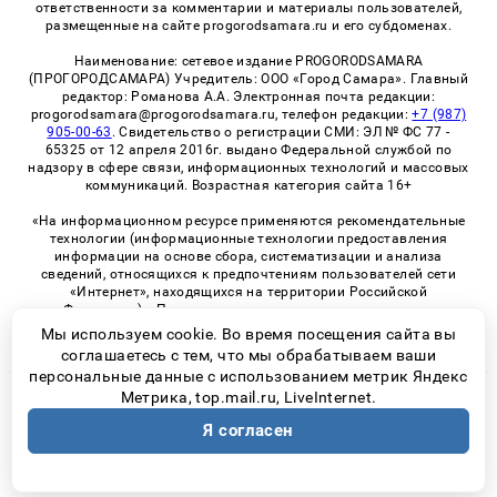
ответственности за комментарии и материалы пользователей,
размещенные на сайте progorodsamara.ru и его субдоменах.
Наименование: сетевое издание PROGORODSAMARA
(ПРОГОРОДСАМАРА) Учредитель: ООО «Город Самара». Главный
редактор: Романова А.А. Электронная почта редакции:
progorodsamara@progorodsamara.ru, телефон редакции:
+7 (987)
905-00-63
. Свидетельство о регистрации СМИ: ЭЛ № ФС 77 -
65325 от 12 апреля 2016г. выдано Федеральной службой по
надзору в сфере связи, информационных технологий и массовых
коммуникаций. Возрастная категория сайта 16+
«На информационном ресурсе применяются рекомендательные
технологии (информационные технологии предоставления
информации на основе сбора, систематизации и анализа
сведений, относящихся к предпочтениям пользователей сети
«Интернет», находящихся на территории Российской
Федерации)». Правила применения рекомендательных
технологий в виджетах рекламно-обменной сети
«СМИ2» (PDF)
Мы используем cookie. Во время посещения сайта вы
соглашаетесь с тем, что мы обрабатываем ваши
персональные данные с использованием метрик Яндекс
Метрика, top.mail.ru, LiveInternet.
© 2026 «ProGorodSamara» | Все права защищены
Я согласен
Возрастная категория сайта 16+
Политика конфиденциальности