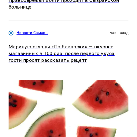
Правобережья Волги проходят в Сызранской
больнице
Новости Самары
час назад
Мариную огурцы «По-баварски» — вкуснее
магазинных в 100 раз: после первого укуса
гости просят рассказать рецепт