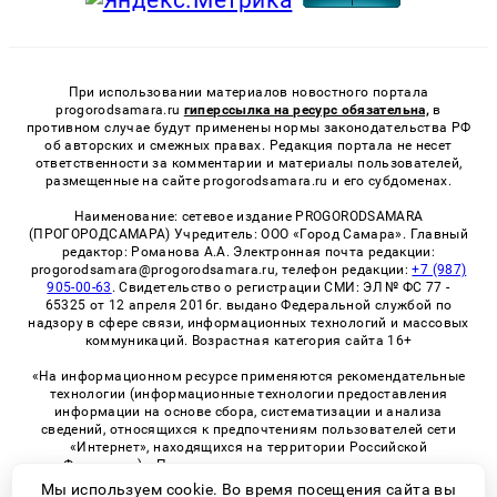
При использовании материалов новостного портала
progorodsamara.ru
гиперссылка на ресурс обязательна,
в
противном случае будут применены нормы законодательства РФ
об авторских и смежных правах. Редакция портала не несет
ответственности за комментарии и материалы пользователей,
размещенные на сайте progorodsamara.ru и его субдоменах.
Наименование: сетевое издание PROGORODSAMARA
(ПРОГОРОДСАМАРА) Учредитель: ООО «Город Самара». Главный
редактор: Романова А.А. Электронная почта редакции:
progorodsamara@progorodsamara.ru, телефон редакции:
+7 (987)
905-00-63
. Свидетельство о регистрации СМИ: ЭЛ № ФС 77 -
65325 от 12 апреля 2016г. выдано Федеральной службой по
надзору в сфере связи, информационных технологий и массовых
коммуникаций. Возрастная категория сайта 16+
«На информационном ресурсе применяются рекомендательные
технологии (информационные технологии предоставления
информации на основе сбора, систематизации и анализа
сведений, относящихся к предпочтениям пользователей сети
«Интернет», находящихся на территории Российской
Федерации)». Правила применения рекомендательных
технологий в виджетах рекламно-обменной сети
«СМИ2» (PDF)
Мы используем cookie. Во время посещения сайта вы