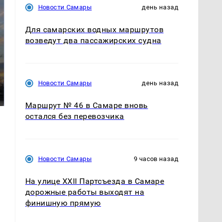
Новости Самары
день назад
Для самарских водных маршрутов
возведут два пассажирских судна
СМИ: В Химках на
полицейскую
В магазинах России
Новости Самары
день назад
машину напали и
ажиотаж из-за этого
подожгли.
продукта: что купить?
Маршрут № 46 в Самаре вновь
остался без перевозчика
Новости Самары
9 часов назад
На улице XXII Партсъезда в Самаре
дорожные работы выходят на
финишную прямую