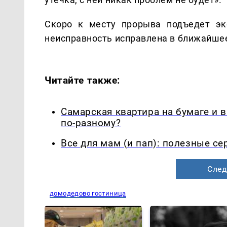
Скоро к месту прорыва подъедет эк
неисправность исправлена в ближайше
Читайте также:
Самарская квартира на бумаге и 
по-разному?
Все для мам (и пап): полезные с
След
домодедово гостиница