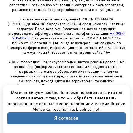
об авторских и смежных правах. Редакция портала не несет
ответственности за комментарии и материалы пользователей,
размещенные на сайте progorodsamara.ru и его субдоменах.
Наименование: сетевое издание PROGORODSAMARA
(ПРОГОРОДСАМАРА) Учредитель: ООО «Город Самара». Главный
редактор: Романова А.А. Электронная почта редакции:
progorodsamara@progorodsamara.ru, телефон редакции:
+7 (987)
905-00-63
. Свидетельство о регистрации СМИ: ЭЛ № ФС 77 -
65325 от 12 апреля 2016г. выдано Федеральной службой по
надзору в сфере связи, информационных технологий и массовых
коммуникаций. Возрастная категория сайта 16+
«На информационном ресурсе применяются рекомендательные
технологии (информационные технологии предоставления
информации на основе сбора, систематизации и анализа
сведений, относящихся к предпочтениям пользователей сети
«Интернет», находящихся на территории Российской
Федерации)». Правила применения рекомендательных
технологий в виджетах рекламно-обменной сети
«СМИ2» (PDF)
Мы используем cookie. Во время посещения сайта вы
соглашаетесь с тем, что мы обрабатываем ваши
персональные данные с использованием метрик Яндекс
Метрика, top.mail.ru, LiveInternet.
© 2026 «ProGorodSamara» | Все права защищены
Я согласен
Возрастная категория сайта 16+
Политика конфиденциальности