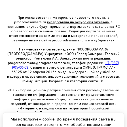
При использовании материалов новостного портала
progorodsamara.ru
гиперссылка на ресурс обязательна,
в
противном случае будут применены нормы законодательства РФ
об авторских и смежных правах. Редакция портала не несет
ответственности за комментарии и материалы пользователей,
размещенные на сайте progorodsamara.ru и его субдоменах.
Наименование: сетевое издание PROGORODSAMARA
(ПРОГОРОДСАМАРА) Учредитель: ООО «Город Самара». Главный
редактор: Романова А.А. Электронная почта редакции:
progorodsamara@progorodsamara.ru, телефон редакции:
+7 (987)
905-00-63
. Свидетельство о регистрации СМИ: ЭЛ № ФС 77 -
65325 от 12 апреля 2016г. выдано Федеральной службой по
надзору в сфере связи, информационных технологий и массовых
коммуникаций. Возрастная категория сайта 16+
«На информационном ресурсе применяются рекомендательные
технологии (информационные технологии предоставления
информации на основе сбора, систематизации и анализа
сведений, относящихся к предпочтениям пользователей сети
«Интернет», находящихся на территории Российской
Федерации)». Правила применения рекомендательных
технологий в виджетах рекламно-обменной сети
«СМИ2» (PDF)
Мы используем cookie. Во время посещения сайта вы
соглашаетесь с тем, что мы обрабатываем ваши