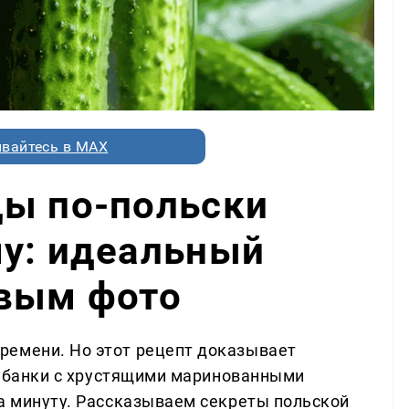
вайтесь в MAX
цы по-польски
му: идеальный
овым фото
ремени. Но этот рецепт доказывает
вы банки с хрустящими маринованными
за минуту. Рассказываем секреты польской