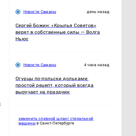
Новости Самары
день назад
Сергей Божин: «Крылья Советов»
верят в собственные силы — Волга
Ньюс
Новости Самары
4 часа назад
Огурцы по‑польски дольками:
простой рецепт, который всегда
выручает на праздник
В
заменить сливной шланг стиральной
машины
в Санкт-Петербурге