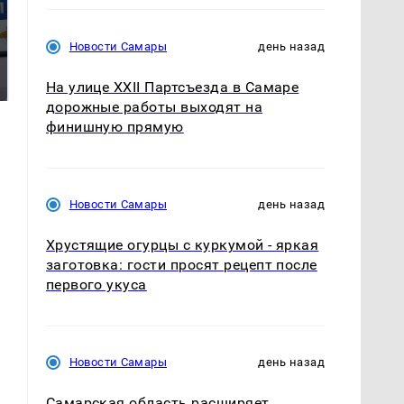
Новости Самары
день назад
Где будет встреча
Такую зиму в России
президентов США и
никто не ждал: как
России: Европа?
так?!
На улице XXII Партсъезда в Самаре
дорожные работы выходят на
финишную прямую
Новости Самары
день назад
Хрустящие огурцы с куркумой - яркая
заготовка: гости просят рецепт после
первого укуса
Новости Самары
день назад
Самарская область расширяет