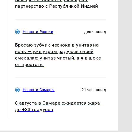
партнерство с Республикой Индией
Новости России
день назад
Бросаю зубчик чеснока в унитаз на
ночь — уже утром радуюсь своей
смекалке: унитаз чистый, а я в шоке
от простоты
Новости Самары
21 час назад
8 августа в Самаре ожидается жара
до +33 градусов