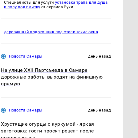
Специалисты для услуги
установка трапа для душа
в полу под плитку
от сервиса Руки
деревянный подоконник под сталинские окна
Новости Самары
день назад
На улице XXII Партсъезда в Самаре
дорожные работы выходят на финишную
прямую
Новости Самары
день назад
Хрустящие огурцы с куркумой - яркая
заготовка: гости просят рецепт после
первого укуса