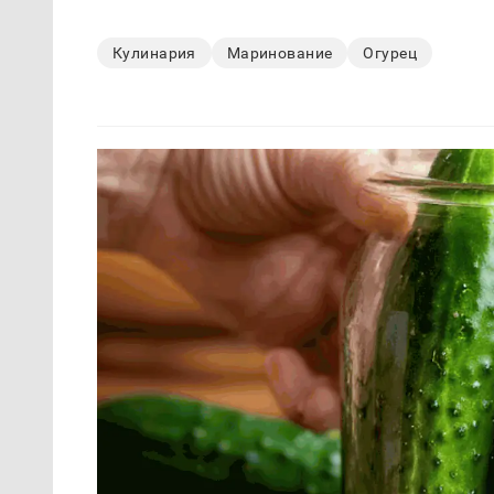
Кулинария
Маринование
Огурец