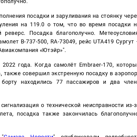
гополучно.
полнения посадки и заруливания на стоянку чере
ления на 119.0 о том, что во время посадки н
 реверс. Посадка благополучно. Метеоусловия
амолет В-737-500, RA-73049, рейс UTA419 Сургут 
Авиакомпания «Ютэйр»".
2022 года. Когда самолёт Embraer-170, которы
, также совершил экстренную посадку в аэропор
 борту находились 77 пассажиров и два член
 сигнализация о технической неисправности из-з
лета, посадка также закончилась благополучно
 "
Самара Новости
" опубликовали подробност