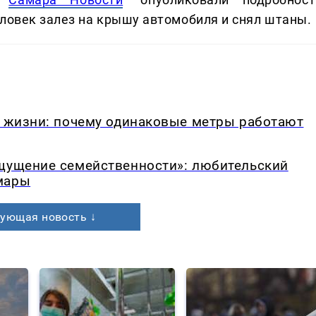
еловек залез на крышу автомобиля и снял штаны.
в жизни: почему одинаковые метры работают
ощущение семейственности»: любительский
мары
ующая новость ↓