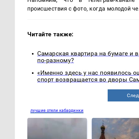
происшествия с фото, когда молодой ч
Читайте также:
Самарская квартира на бумаге и 
по-разному?
«Именно здесь у нас появилось 
спорт возвращается во дворы Са
След
лучшие отели кабардинки