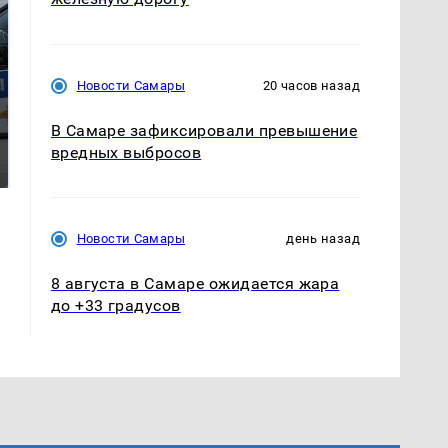
Новости Самары
20 часов назад
В Самаре зафиксировали превышение
Где будет встреча
Как выглядит место
президентов США и
вредных выбросов
крушение вертолета на
России: Европа?
Кавказе: смотреть
Новости Самары
день назад
8 августа в Самаре ожидается жара
до +33 градусов