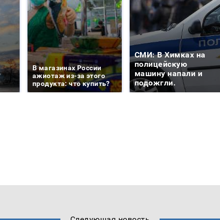
СМИ: В Химках на
е
полицейскую
В магазинах России
о
машину напали и
ажиотаж из-за этого
подожгли.
продукта: что купить?
Следующая новость