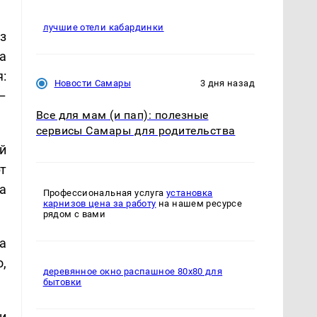
лучшие отели кабардинки
з
а
:
Новости Самары
3 дня назад
–
Все для мам (и пап): полезные
сервисы Самары для родительства
й
т
а
Профессиональная услуга
установка
карнизов цена за работу
на нашем ресурсе
рядом с вами
а
,
деревянное окно распашное 80х80 для
бытовки
и