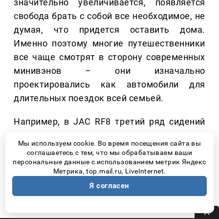
значительно увеличивается, появляется
свобода брать с собой все необходимое, не
думая, что придется оставить дома.
Именно поэтому многие путешественники
все чаще смотрят в сторону современных
минивэнов – они изначально
проектировались как автомобили для
длительных поездок всей семьей.
Например, в JAC RF8 третий ряд сидений
легко складывается, благодаря чему
Мы используем cookie. Во время посещения сайта вы
багажное пространство можно увеличить
соглашаетесь с тем, что мы обрабатываем ваши
под конкретную поездку. Это позволяет
персональные данные с использованием метрик Яндекс
Метрика, top.mail.ru, LiveInternet.
без труда разместить чемоданы,
Я согласен
спортивный инвентарь или туристическое
снаряжение.