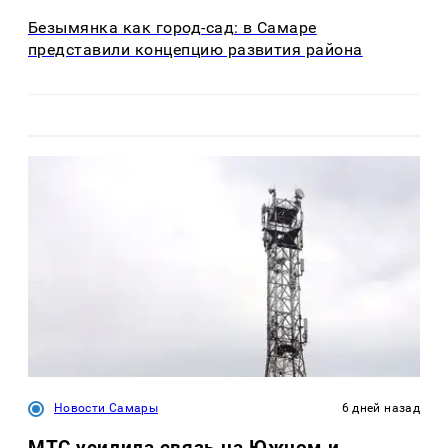
Безымянка как город-сад: в Самаре
представили концепцию развития района
Новости Самары
6 дней назад
МТС усилила связь на Южном и