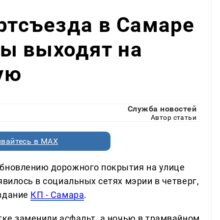
артсъезда в Самаре
ы выходят на
ую
Служба новостей
Автор статьи
вайтесь в MAX
обновлению дорожного покрытия на улице
явилось в социальных сетях мэрии в четверг,
издание
КП - Самара
.
тке заменили асфальт, а ночью в трамвайном