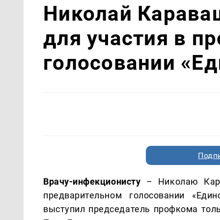
Николай Карава
для участия в п
голосовании «Ед
Подп
Врачу-инфекционисту
– Николаю Кара
предварительном голосовании «Еди
выступил председатель профкома тол