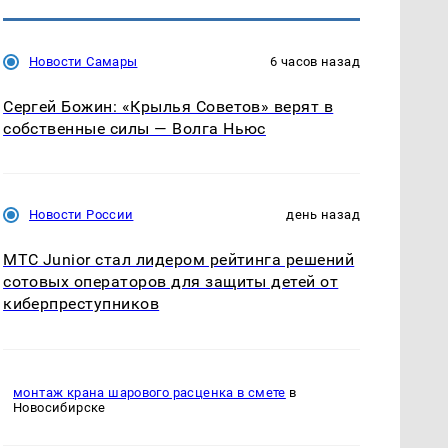
Новости Самары
6 часов назад
Сергей Божин: «Крылья Советов» верят в
собственные силы — Волга Ньюс
Новости России
день назад
МТС Junior стал лидером рейтинга решений
сотовых операторов для защиты детей от
киберпреступников
монтаж крана шарового расценка в смете
в
Новосибирске