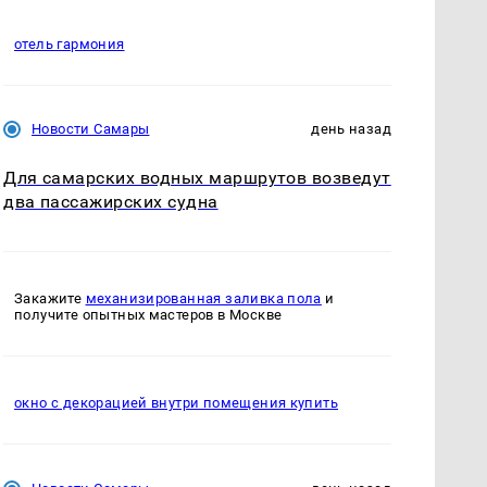
отель гармония
Новости Самары
день назад
Для самарских водных маршрутов возведут
два пассажирских судна
Закажите
механизированная заливка пола
и
получите опытных мастеров в Москве
окно с декорацией внутри помещения купить