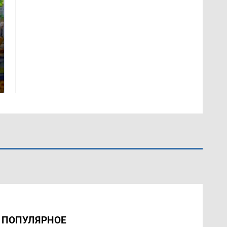
СМИ: В Химках на
полицейскую
Где будет встреча
машину напали и
президентов США и
подожгли.
России: Европа?
ПОПУЛЯРНОЕ