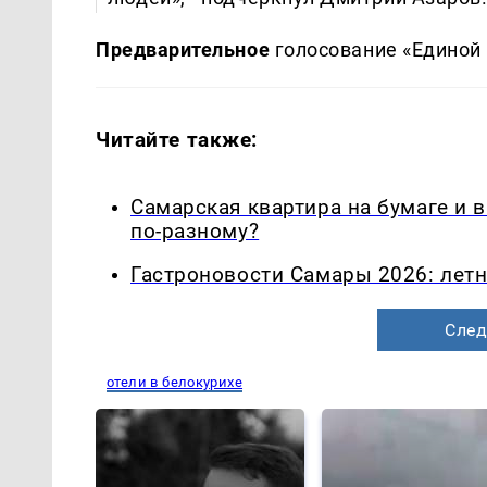
Предварительное
голосование «Единой Р
Читайте также:
Самарская квартира на бумаге и 
по-разному?
Гастроновости Самары 2026: летн
След
отели в белокурихе