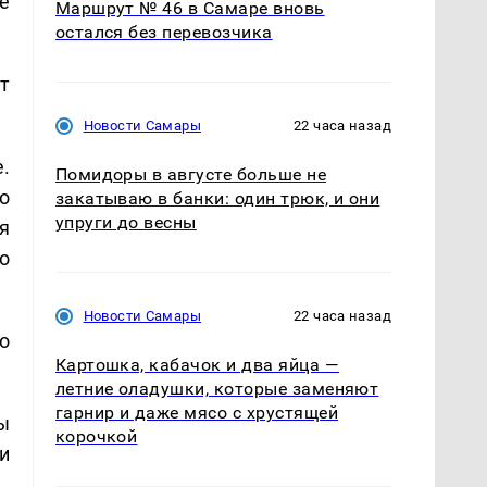
е
Маршрут № 46 в Самаре вновь
остался без перевозчика
т
Новости Самары
22 часа назад
.
Помидоры в августе больше не
о
закатываю в банки: один трюк, и они
упруги до весны
я
о
Новости Самары
22 часа назад
о
Картошка, кабачок и два яйца —
летние оладушки, которые заменяют
гарнир и даже мясо с хрустящей
ы
корочкой
и