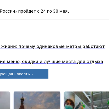
оссии» пройдет с 24 по 30 мая.
в жизни: почему одинаковые метры работают
ие меню, скидки и лучшие места для отдыха
ующая новость ↓