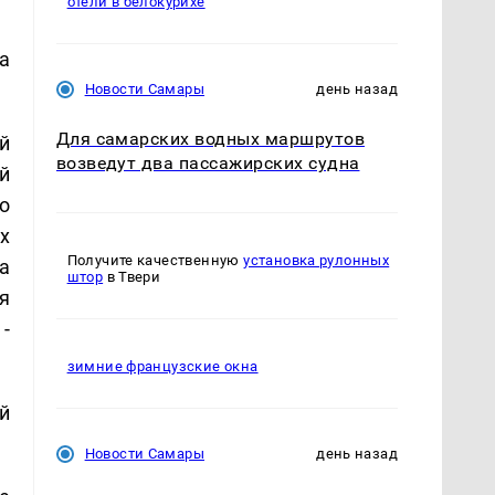
отели в белокурихе
а
Новости Самары
день назад
Для самарских водных маршрутов
й
возведут два пассажирских судна
й
о
х
Получите качественную
установка рулонных
а
штор
в Твери
я
-
зимние французские окна
й
Новости Самары
день назад