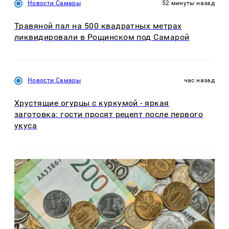
Новости Самары
52 минуты назад
Травяной пал на 500 квадратных метрах
ликвидировали в Рощинском под Самарой
Новости Самары
час назад
Хрустящие огурцы с куркумой - яркая
заготовка: гости просят рецепт после первого
укуса