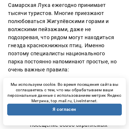
Самарская Лука ежегодно принимает
тысячи туристов. Многие приезжают
полюбоваться Жигулёвскими горами и
волжскими пейзажами, даже не
подозревая, что рядом могут находиться
гнезда краснокнижных птиц. Именно
поэтому специалисты национального
парка постоянно напоминают простые, но
очень важные правила:
Не приближаться к гнездам диких
Мы используем cookie. Во время посещения сайта вы
птиц.
соглашаетесь с тем, что мы обрабатываем ваши
персональные данные с использованием метрик Яндекс
Не сходить с официальных
Метрика, top.mail.ru, LiveInternet.
туристических маршрутов.
Я согласен
Соблюдать ограничения на
посещение особо охраняемых