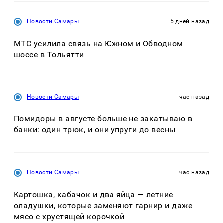
Новости Самары
5 дней назад
МТС усилила связь на Южном и Обводном
шоссе в Тольятти
Новости Самары
час назад
Помидоры в августе больше не закатываю в
банки: один трюк, и они упруги до весны
Новости Самары
час назад
Картошка, кабачок и два яйца — летние
оладушки, которые заменяют гарнир и даже
мясо с хрустящей корочкой