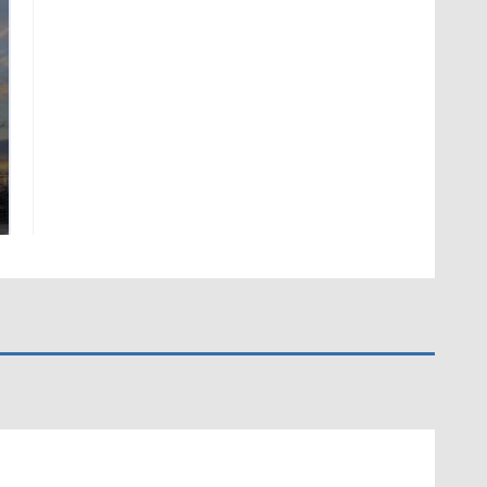
СМИ: В Химках на
полицейскую
В магазинах России
машину напали и
ажиотаж из-за этого
подожгли.
продукта: что купить?