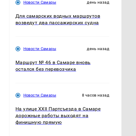
Новости Самары
день назад
Для самарских водных маршрутов
возведут два пассажирских судна
Новости Самары
день назад
Маршрут № 46 в Самаре вновь
остался без перевозчика
Новости Самары
8 часов назад
На улице XXII Партсъезда в Самаре
дорожные работы выходят на
финишную прямую