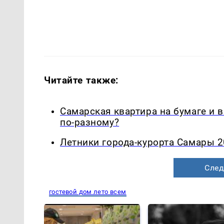
Читайте также:
Самарская квартира на бумаге и 
по-разному?
Летники города-курорта Самары 2
След
гостевой дом лето всем