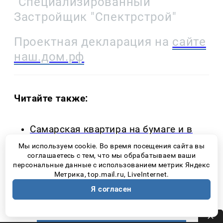
"Специализированный
Застройщик "Спектрстрой"
Проектная декларация на
сайте
наш.дом.рф
Читайте также:
Самарская квартира на бумаге и в
жизни: почему одинаковые метры
Мы используем cookie. Во время посещения сайта вы
работают по-разному?
соглашаетесь с тем, что мы обрабатываем ваши
персональные данные с использованием метрик Яндекс
«Именно здесь у нас появилось
Метрика, top.mail.ru, LiveInternet.
ощущение семейственности»:
Я согласен
любительский спорт возвращается
во дворы Самары