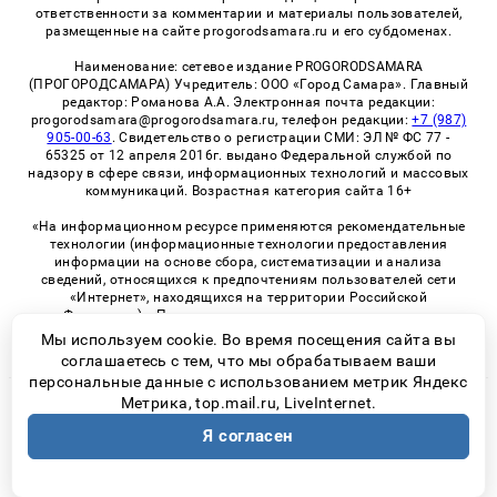
ответственности за комментарии и материалы пользователей,
размещенные на сайте progorodsamara.ru и его субдоменах.
Наименование: сетевое издание PROGORODSAMARA
(ПРОГОРОДСАМАРА) Учредитель: ООО «Город Самара». Главный
редактор: Романова А.А. Электронная почта редакции:
progorodsamara@progorodsamara.ru, телефон редакции:
+7 (987)
905-00-63
. Свидетельство о регистрации СМИ: ЭЛ № ФС 77 -
65325 от 12 апреля 2016г. выдано Федеральной службой по
надзору в сфере связи, информационных технологий и массовых
коммуникаций. Возрастная категория сайта 16+
«На информационном ресурсе применяются рекомендательные
технологии (информационные технологии предоставления
информации на основе сбора, систематизации и анализа
сведений, относящихся к предпочтениям пользователей сети
«Интернет», находящихся на территории Российской
Федерации)». Правила применения рекомендательных
технологий в виджетах рекламно-обменной сети
«СМИ2» (PDF)
Мы используем cookie. Во время посещения сайта вы
соглашаетесь с тем, что мы обрабатываем ваши
персональные данные с использованием метрик Яндекс
Метрика, top.mail.ru, LiveInternet.
© 2026 «ProGorodSamara» | Все права защищены
Я согласен
Возрастная категория сайта 16+
Политика конфиденциальности