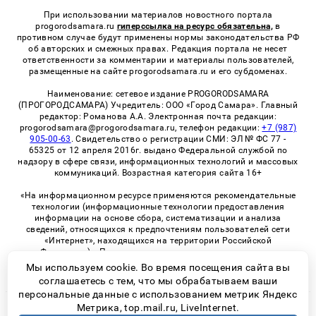
При использовании материалов новостного портала
progorodsamara.ru
гиперссылка на ресурс обязательна,
в
противном случае будут применены нормы законодательства РФ
об авторских и смежных правах. Редакция портала не несет
ответственности за комментарии и материалы пользователей,
размещенные на сайте progorodsamara.ru и его субдоменах.
Наименование: сетевое издание PROGORODSAMARA
(ПРОГОРОДСАМАРА) Учредитель: ООО «Город Самара». Главный
редактор: Романова А.А. Электронная почта редакции:
progorodsamara@progorodsamara.ru, телефон редакции:
+7 (987)
905-00-63
. Свидетельство о регистрации СМИ: ЭЛ № ФС 77 -
65325 от 12 апреля 2016г. выдано Федеральной службой по
надзору в сфере связи, информационных технологий и массовых
коммуникаций. Возрастная категория сайта 16+
«На информационном ресурсе применяются рекомендательные
технологии (информационные технологии предоставления
информации на основе сбора, систематизации и анализа
сведений, относящихся к предпочтениям пользователей сети
«Интернет», находящихся на территории Российской
Федерации)». Правила применения рекомендательных
технологий в виджетах рекламно-обменной сети
«СМИ2» (PDF)
Мы используем cookie. Во время посещения сайта вы
соглашаетесь с тем, что мы обрабатываем ваши
персональные данные с использованием метрик Яндекс
Метрика, top.mail.ru, LiveInternet.
© 2026 «ProGorodSamara» | Все права защищены