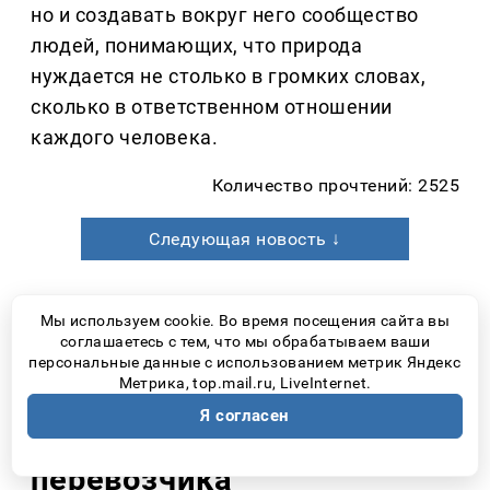
но и создавать вокруг него сообщество
людей, понимающих, что природа
нуждается не столько в громких словах,
сколько в ответственном отношении
каждого человека.
Количество прочтений: 2525
Следующая новость ↓
Мы используем cookie. Во время посещения сайта вы
Новости Самары
день назад
соглашаетесь с тем, что мы обрабатываем ваши
персональные данные с использованием метрик Яндекс
Маршрут № 46 в Самаре
Метрика, top.mail.ru, LiveInternet.
Я согласен
вновь остался без
перевозчика