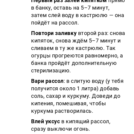
Первый раз залей кипятком
прямо
в банку, оставь на 5–7 минут,
затем слей воду в кастрюлю — она
пойдёт на рассол.
Повтори заливку
второй раз: снова
кипяток, снова ждём 5–7 минут и
сливаем в ту же кастрюлю. Так
огурцы прогреются равномерно, а
банка пройдёт дополнительную
стерилизацию.
Вари рассол
: в слитую воду (у тебя
получится около 1 литра) добавь
соль, сахар и куркуму. Доведи до
кипения, помешивая, чтобы
куркума растворилась.
Влей уксус
в кипящий рассол,
сразу выключи огонь.