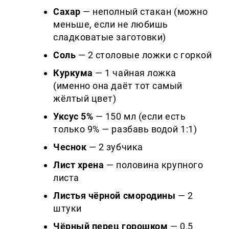
Сахар
— неполный стакан (можно
меньше, если не любишь
сладковатые заготовки)
Соль
— 2 столовые ложки с горкой
Куркума
— 1 чайная ложка
(именно она даёт тот самый
жёлтый цвет)
Уксус 5%
— 150 мл (если есть
только 9% — разбавь водой 1:1)
Чеснок
— 2 зубчика
Лист хрена
— половина крупного
листа
Листья чёрной смородины
— 2
штуки
Чёрный перец горошком
— 0,5