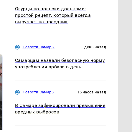
Огурцы по‑польски дольками:
простой рецепт, который всегда
выручает на праздник
Новости Самары
день назад
Самарцам назвали безопасную норму
употребления арбуза в день
Новости Самары
16 часов назад
В Самаре зафиксировали превышение
СМИ: В Химках на
вредных выбросов
Не ешьте эту
полицейскую
готовую еду из
машину напали и
магазина: список
подожгли.