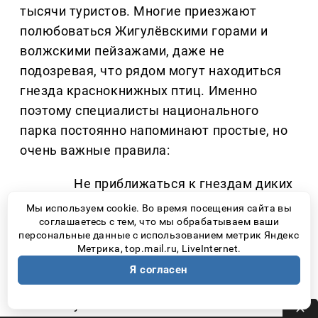
тысячи туристов. Многие приезжают
полюбоваться Жигулёвскими горами и
волжскими пейзажами, даже не
подозревая, что рядом могут находиться
гнезда краснокнижных птиц. Именно
поэтому специалисты национального
парка постоянно напоминают простые, но
очень важные правила:
Не приближаться к гнездам диких
птиц.
Мы используем cookie. Во время посещения сайта вы
соглашаетесь с тем, что мы обрабатываем ваши
Не сходить с официальных
персональные данные с использованием метрик Яндекс
туристических маршрутов.
Метрика, top.mail.ru, LiveInternet.
Соблюдать ограничения на
Я согласен
посещение особо охраняемых
участков.