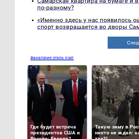
Самарская квартира на бумаге и 
по-разному?
«Именно здесь у нас появилось 
спорт возвращается во дворы Са
След
фанагория отель порт
Где будет встреча
Такую зиму в Рос
президентов США и
никто не ждал: к
России: Европа?
так?!