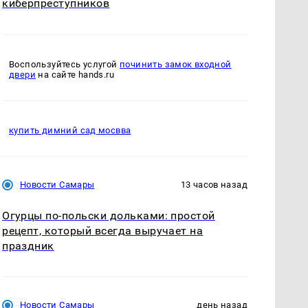
киберпреступников
Воспользуйтесь услугой
починить замок входной
двери
на сайте hands.ru
купить димний сад мосвва
Новости Самары
13 часов назад
Огурцы по‑польски дольками: простой
рецепт, который всегда выручает на
праздник
Новости Самары
день назад