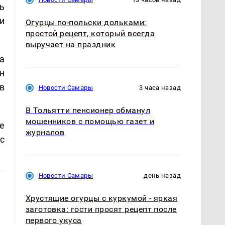
ь
и
Огурцы по‑польски дольками:
простой рецепт, который всегда
выручает на праздник
а
н
в
Новости Самары
3 часа назад
В Тольятти пенсионер обманул
мошенников с помощью газет и
е
журналов
с
Новости Самары
день назад
Хрустящие огурцы с куркумой - яркая
заготовка: гости просят рецепт после
первого укуса