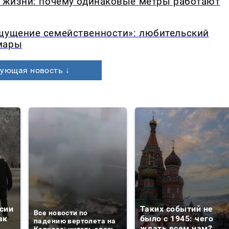
в жизни: почему одинаковые метры работают
ощущение семейственности»: любительский
мары
ующая новость ↓
сии
Таких событий не
Все новости по
ак
было с 1945: чего
падению вертолета на
ждать всем нам?