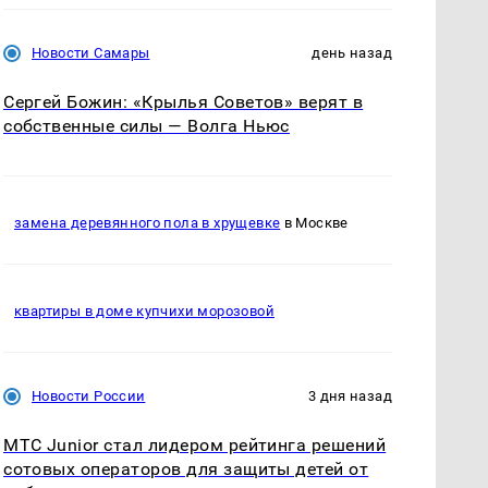
Новости Самары
день назад
Сергей Божин: «Крылья Советов» верят в
собственные силы — Волга Ньюс
замена деревянного пола в хрущевке
в Москве
квартиры в доме купчихи морозовой
Новости России
3 дня назад
МТС Junior стал лидером рейтинга решений
сотовых операторов для защиты детей от