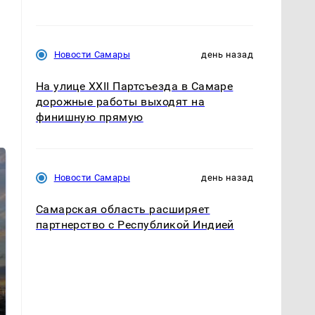
Новости Самары
день назад
На улице XXII Партсъезда в Самаре
дорожные работы выходят на
финишную прямую
Новости Самары
день назад
Самарская область расширяет
партнерство с Республикой Индией
На Урале из казны
Как выглядит место
были украдены 18
крушение вертолета на
миллионов рублей