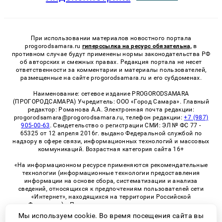
При использовании материалов новостного портала
progorodsamara.ru
гиперссылка на ресурс обязательна,
в
противном случае будут применены нормы законодательства РФ
об авторских и смежных правах. Редакция портала не несет
ответственности за комментарии и материалы пользователей,
размещенные на сайте progorodsamara.ru и его субдоменах.
Наименование: сетевое издание PROGORODSAMARA
(ПРОГОРОДСАМАРА) Учредитель: ООО «Город Самара». Главный
редактор: Романова А.А. Электронная почта редакции:
progorodsamara@progorodsamara.ru, телефон редакции:
+7 (987)
905-00-63
. Свидетельство о регистрации СМИ: ЭЛ № ФС 77 -
65325 от 12 апреля 2016г. выдано Федеральной службой по
надзору в сфере связи, информационных технологий и массовых
коммуникаций. Возрастная категория сайта 16+
«На информационном ресурсе применяются рекомендательные
технологии (информационные технологии предоставления
информации на основе сбора, систематизации и анализа
сведений, относящихся к предпочтениям пользователей сети
«Интернет», находящихся на территории Российской
Федерации)». Правила применения рекомендательных
технологий в виджетах рекламно-обменной сети
«СМИ2» (PDF)
Мы используем cookie. Во время посещения сайта вы