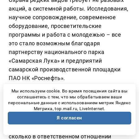
акций, а системной работы. Исследования,
научное сопровождение, современное
оборудование, просветительские
программы и работа с молодежью
–
все
это стало возможным благодаря
партнерству национального парка
«Самарская Лука» и предприятий
самарской производственной площадки
ПАО НК «Роснефть».
Мы используем cookie. Во время посещения сайта вы
Именно такой комплексный подход
соглашаетесь с тем, что мы обрабатываем ваши
позволяет не только изучать редкий вид,
персональные данные с использованием метрик Яндекс
Метрика, top.mail.ru, LiveInternet.
но и создавать вокруг него сообщество
Я согласен
людей, понимающих, что природа
нуждается не столько в громких словах,
сколько в ответственном отношении