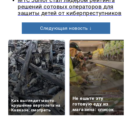
МТС Junior стал лидером рейтинга
решений сотовых операторов для
защиты детей от киберпреступников
Следующая новость ↓
Не ешьте эту
Как выглядит место
готовую еду из
крушение вертолета на
магазина: список
Кавказе: смотреть