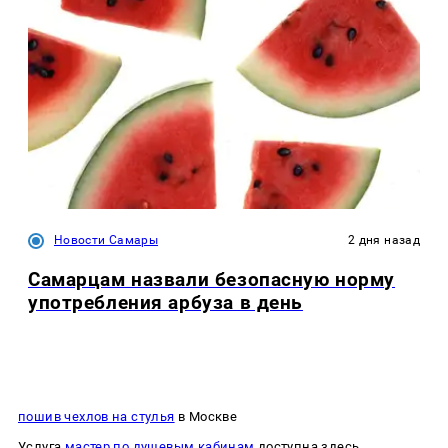
Новости Самары
2 дня назад
Самарцам назвали безопасную норму
употребления арбуза в день
пошив чехлов на стулья
в Москве
Услуга
мастер по душевым кабинам
доступна здесь