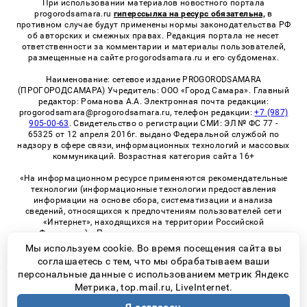
При использовании материалов новостного портала
progorodsamara.ru
гиперссылка на ресурс обязательна,
в
противном случае будут применены нормы законодательства РФ
об авторских и смежных правах. Редакция портала не несет
ответственности за комментарии и материалы пользователей,
размещенные на сайте progorodsamara.ru и его субдоменах.
Наименование: сетевое издание PROGORODSAMARA
(ПРОГОРОДСАМАРА) Учредитель: ООО «Город Самара». Главный
редактор: Романова А.А. Электронная почта редакции:
progorodsamara@progorodsamara.ru, телефон редакции:
+7 (987)
905-00-63
. Свидетельство о регистрации СМИ: ЭЛ № ФС 77 -
65325 от 12 апреля 2016г. выдано Федеральной службой по
надзору в сфере связи, информационных технологий и массовых
коммуникаций. Возрастная категория сайта 16+
«На информационном ресурсе применяются рекомендательные
технологии (информационные технологии предоставления
информации на основе сбора, систематизации и анализа
сведений, относящихся к предпочтениям пользователей сети
«Интернет», находящихся на территории Российской
Федерации)». Правила применения рекомендательных
технологий в виджетах рекламно-обменной сети
«СМИ2» (PDF)
Мы используем cookie. Во время посещения сайта вы
соглашаетесь с тем, что мы обрабатываем ваши
персональные данные с использованием метрик Яндекс
Метрика, top.mail.ru, LiveInternet.
© 2026 «ProGorodSamara» | Все права защищены
Возрастная категория сайта 16+