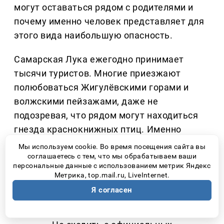
могут оставаться рядом с родителями и
почему именно человек представляет для
этого вида наибольшую опасность.
Самарская Лука ежегодно принимает
тысячи туристов. Многие приезжают
полюбоваться Жигулёвскими горами и
волжскими пейзажами, даже не
подозревая, что рядом могут находиться
гнезда краснокнижных птиц. Именно
поэтому специалисты национального
Мы используем cookie. Во время посещения сайта вы
соглашаетесь с тем, что мы обрабатываем ваши
парка постоянно напоминают простые, но
персональные данные с использованием метрик Яндекс
очень важные правила:
Метрика, top.mail.ru, LiveInternet.
Я согласен
Не приближаться к гнездам диких
птиц.