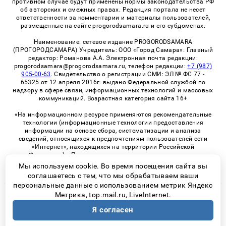
противном случае будут применены нормы законодательства РФ
об авторских и смежных правах. Редакция портала не несет
ответственности за комментарии и материалы пользователей,
размещенные на сайте progorodsamara.ru и его субдоменах.
Наименование: сетевое издание PROGORODSAMARA
(ПРОГОРОДСАМАРА) Учредитель: ООО «Город Самара». Главный
редактор: Романова А.А. Электронная почта редакции:
progorodsamara@progorodsamara.ru, телефон редакции:
+7 (987)
905-00-63
. Свидетельство о регистрации СМИ: ЭЛ № ФС 77 -
65325 от 12 апреля 2016г. выдано Федеральной службой по
надзору в сфере связи, информационных технологий и массовых
коммуникаций. Возрастная категория сайта 16+
«На информационном ресурсе применяются рекомендательные
технологии (информационные технологии предоставления
информации на основе сбора, систематизации и анализа
сведений, относящихся к предпочтениям пользователей сети
«Интернет», находящихся на территории Российской
Федерации)». Правила применения рекомендательных
технологий в виджетах рекламно-обменной сети
«СМИ2» (PDF)
Мы используем cookie. Во время посещения сайта вы
соглашаетесь с тем, что мы обрабатываем ваши
персональные данные с использованием метрик Яндекс
Метрика, top.mail.ru, LiveInternet.
© 2026 «ProGorodSamara» | Все права защищены
Я согласен
Возрастная категория сайта 16+
Политика конфиденциальности