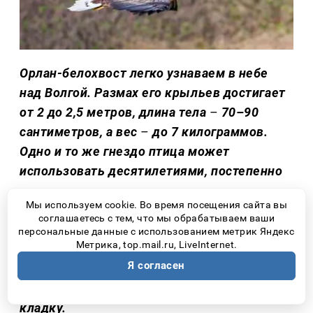
Орлан-белохвост легко узнаваем в небе
над Волгой. Размах его крыльев достигает
от 2 до 2,5 метров, длина тела
–
70–90
сантиметров, а вес
–
до 7 килограммов.
Одно и то же гнездо птица может
использовать десятилетиями, постепенно
достраивая его до размеров почти в три
Мы используем cookie. Во время посещения сайта вы
метра. Но даже такой сильный хищник
соглашаетесь с тем, что мы обрабатываем ваши
оказывается беззащитным перед
персональные данные с использованием метрик Яндекс
Метрика, top.mail.ru, LiveInternet.
человеком. Достаточно приблизиться к
Я согласен
гнезду в период выведения потомства, и
обеспокоенные птицы могут оставить
кладку.