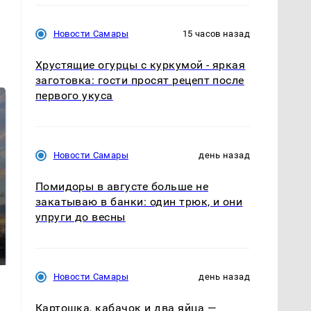
Новости Самары
15 часов назад
Хрустящие огурцы с куркумой - яркая
заготовка: гости просят рецепт после
первого укуса
Новости Самары
день назад
Помидоры в августе больше не
закатываю в банки: один трюк, и они
СМИ: В Химках на
упруги до весны
полицейскую
В магазинах России
машину напали и
ажиотаж из-за этого
подожгли.
продукта: что купить?
Новости Самары
день назад
Картошка, кабачок и два яйца —