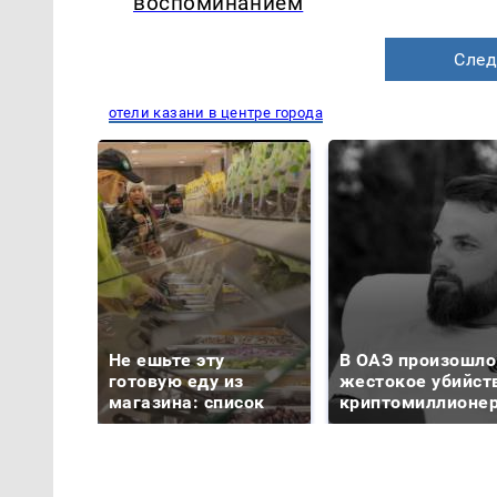
воспоминанием
След
отели казани в центре города
Не ешьте эту
В ОАЭ произошло
готовую еду из
жестокое убийст
магазина: список
криптомиллионе