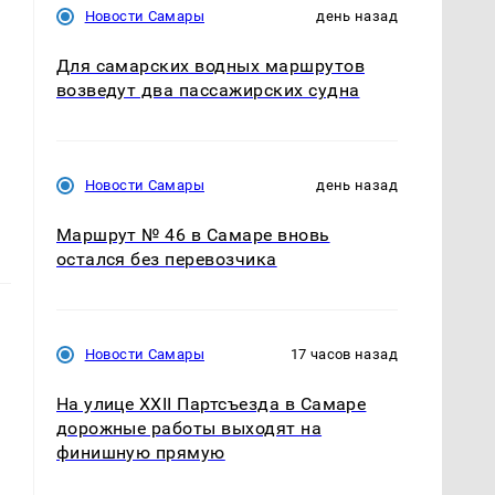
Новости Самары
день назад
Для самарских водных маршрутов
возведут два пассажирских судна
Новости Самары
день назад
Маршрут № 46 в Самаре вновь
остался без перевозчика
Новости Самары
17 часов назад
На улице XXII Партсъезда в Самаре
дорожные работы выходят на
финишную прямую