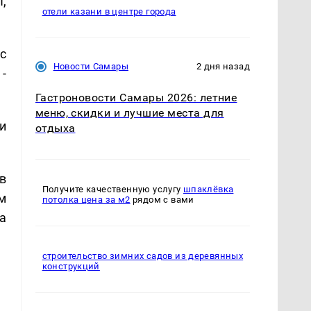
,
отели казани в центре города
с
Новости Самары
2 дня назад
-
Гастроновости Самары 2026: летние
меню, скидки и лучшие места для
и
отдыха
в
Получите качественную услугу
шпаклёвка
м
потолка цена за м2
рядом с вами
а
строительство зимних садов из деревянных
конструкций