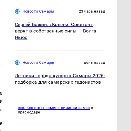
о
Новости Самары
23 часа назад
Сергей Божин: «Крылья Советов»
верят в собственные силы — Волга
Ньюс
Новости Самары
день назад
Летники города-курорта Самары 2026:
подборка для самарских гедонистов
е
и
сколько стоит замена личинки замка
в
.
Краснодаре
е