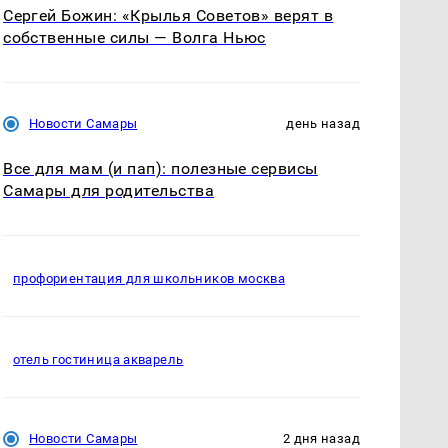
Сергей Божин: «Крылья Советов» верят в
собственные силы — Волга Ньюс
Новости Самары
день назад
Все для мам (и пап): полезные сервисы
Самары для родительства
профориентация для школьников москва
отель гостиница акварель
Новости Самары
2 дня назад