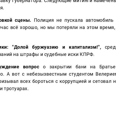
тавку губернатора. Следующие митинги намечены
я.
новкой сцены.
Полиция не пускала автомобиль 
ас всё хорошо, но мы потеряли на этом время, 
ки: "Долой буржуазию и капитализм!",
сред
ваний на штрафы и судебные иски КПРФ.
уждение вопрос
о закрытии бани на Братье
го. А вот с небезызвестным студентом Велерие
изывал всех бороться с коррупцией и сетовал н
и тротуарах.