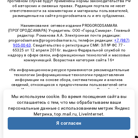
противном случае будут применены нормы законодательства РФ
об авторских и смежных правах. Редакция портала не несет
ответственности за комментарии и материалы пользователей,
размещенные на сайте progorodsamara.ru и его субдоменах.
Наименование: сетевое издание PROGORODSAMARA
(ПРОГОРОДСАМАРА) Учредитель: ООО «Город Самара». Главный
редактор: Романова А.А. Электронная почта редакции:
progorodsamara@progorodsamara.ru, телефон редакции:
+7 (987)
905-00-63
. Свидетельство о регистрации СМИ: ЭЛ № ФС 77 -
65325 от 12 апреля 2016г. выдано Федеральной службой по
надзору в сфере связи, информационных технологий и массовых
коммуникаций. Возрастная категория сайта 16+
«На информационном ресурсе применяются рекомендательные
технологии (информационные технологии предоставления
информации на основе сбора, систематизации и анализа
сведений, относящихся к предпочтениям пользователей сети
«Интернет», находящихся на территории Российской
Федерации)». Правила применения рекомендательных
Мы используем cookie. Во время посещения сайта вы
технологий в виджетах рекламно-обменной сети
«СМИ2» (PDF)
соглашаетесь с тем, что мы обрабатываем ваши
персональные данные с использованием метрик Яндекс
Метрика, top.mail.ru, LiveInternet.
© 2026 «ProGorodSamara» | Все права защищены
Я согласен
Возрастная категория сайта 16+
Политика конфиденциальности