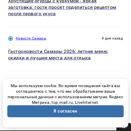
Хрустящие огурцы с куркумой - яркая
заготовка: гости просят поделиться рецептом
после первого укуса
Новости Самары
4 дня назад
Гастроновости Самары 2026: летние меню,
скидки и лучшие места для отдыха
Новости Самары
39 минут назад
Мы используем cookie. Во время посещения сайта вы
соглашаетесь с тем, что мы обрабатываем ваши
Компот в банках — это прошлый век: теперь
персональные данные с использованием метрик Яндекс
заливаю на зиму в бутылки, и больше никаких
Метрика, top.mail.ru, LiveInternet.
трудностей с закаткой
Я согласен