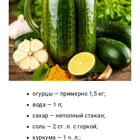
огурцы — примерно 1,5 кг;
вода — 1 л;
сахар — неполный стакан;
соль — 2 ст. л. с горкой;
куркума — 1 ч. л.;