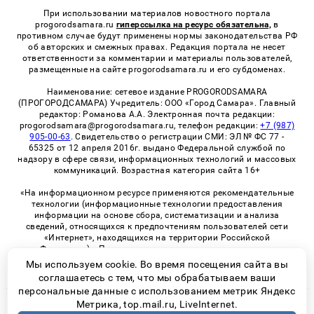
При использовании материалов новостного портала
progorodsamara.ru
гиперссылка на ресурс обязательна,
в
противном случае будут применены нормы законодательства РФ
об авторских и смежных правах. Редакция портала не несет
ответственности за комментарии и материалы пользователей,
размещенные на сайте progorodsamara.ru и его субдоменах.
Наименование: сетевое издание PROGORODSAMARA
(ПРОГОРОДСАМАРА) Учредитель: ООО «Город Самара». Главный
редактор: Романова А.А. Электронная почта редакции:
progorodsamara@progorodsamara.ru, телефон редакции:
+7 (987)
905-00-63
. Свидетельство о регистрации СМИ: ЭЛ № ФС 77 -
65325 от 12 апреля 2016г. выдано Федеральной службой по
надзору в сфере связи, информационных технологий и массовых
коммуникаций. Возрастная категория сайта 16+
«На информационном ресурсе применяются рекомендательные
технологии (информационные технологии предоставления
информации на основе сбора, систематизации и анализа
сведений, относящихся к предпочтениям пользователей сети
«Интернет», находящихся на территории Российской
Федерации)». Правила применения рекомендательных
технологий в виджетах рекламно-обменной сети
«СМИ2» (PDF)
Мы используем cookie. Во время посещения сайта вы
соглашаетесь с тем, что мы обрабатываем ваши
персональные данные с использованием метрик Яндекс
Метрика, top.mail.ru, LiveInternet.
© 2026 «ProGorodSamara» | Все права защищены