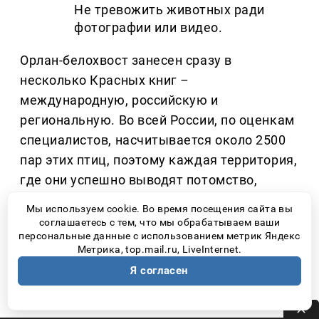
Не тревожить животных ради
фотографии или видео.
Орлан-белохвост занесен сразу в
несколько Красных книг
–
международную, российскую и
региональную. Во всей России, по оценкам
специалистов, насчитывается около 2500
пар этих птиц, поэтому каждая территория,
где они успешно выводят потомство,
имеет большое значение для сохранения
Мы используем cookie. Во время посещения сайта вы
вида.
соглашаетесь с тем, что мы обрабатываем ваши
персональные данные с использованием метрик Яндекс
Метрика, top.mail.ru, LiveInternet.
По данным участников проекта, сегодня на
Я согласен
территории национального парка обитает
около ста особей орлана-белохвоста.